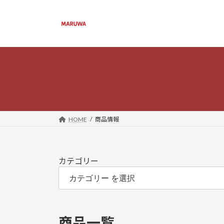
コ
ナ
ン
ビ
テ
ゲ
ン
ー
ツ
シ
へ
ョ
ス
ン
キ
に
ッ
移
プ
動
HOME
商品情報
カテゴリー
商品一覧