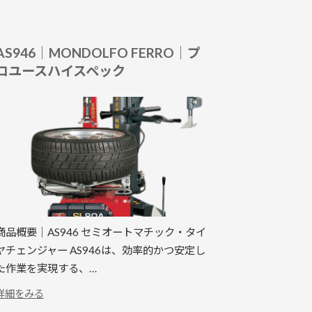
AS946｜MONDOLFO FERRO｜プ
ロユースハイスペック
商品概要｜AS946 セミオートマチック・タイ
ヤチェンジャー AS946は、効率的かつ安定し
た作業を実現する、…
:
詳細をみる
AS946