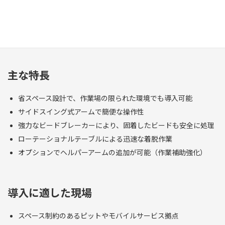
最大タイヤ幅：13インチ
最大タイヤ径：1000mm
※ 乗用車・小型SUVを中心に幅広い汎用タイヤに対応
主な特長
省スペース設計で、作業場の限られた環境でも導入可能
サイドスイング式アームで簡便な操作性
強力なビードブレーカーにより、固着したビードも安全に処理
ローテーショナルテーブルによる迅速な着脱作業
オプションでヘルパーアームの追加が可能（作業補助強化）
導入に適した現場
スペース制約のあるピットやモバイルサービス拠点