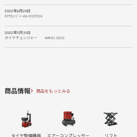
ン
ン
ク
ク
2022年6月20日
ﾀｲﾔﾁｪﾝｼﾞｬｰAS-933TI2V
2022年5月31日
タイヤチェンジャー WING 3220
商品情報
商品をもっとみる
カ
カ
カ
ラ
ラ
ラ
ム
ム
ム
リ
リ
リ
ン
ン
ン
タイヤ整備機器
エアーコンプレッサー
リフト