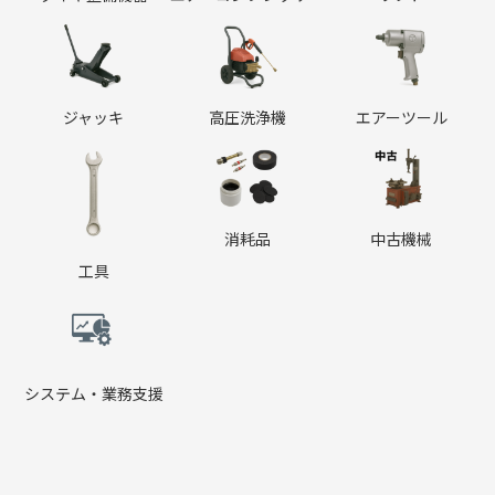
ク
ク
ク
カ
カ
カ
ラ
ラ
ラ
ム
ム
ム
リ
リ
リ
ン
ン
ン
ジャッキ
高圧洗浄機
エアーツール
ク
ク
ク
カ
カ
カ
ラ
ラ
ラ
ム
ム
ム
リ
リ
リ
ン
ン
ン
消耗品
中古機械
ク
ク
ク
工具
カ
ラ
ム
リ
ン
システム・業務支援
ク