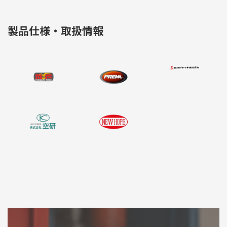
製品仕様・取扱情報
カ
カ
カ
ラ
ラ
ラ
ム
ム
ム
リ
リ
リ
ン
ン
ン
カ
カ
ク
ク
ク
ラ
ラ
ム
ム
リ
リ
ン
ン
ク
ク