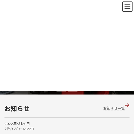
コ
ナ
ン
ビ
テ
ゲ
ン
ー
ツ
シ
へ
ョ
ス
ン
製品だけでなく、その先の安心も届けます。
キ
に
保守・運用・相談まで、一貫して対応するサ
ッ
移
プ
動
体制。
。
お問い合わせはこちら
グ
グ
お知らせ
お知らせ一覧
ル
ル
ー
ー
プ
2022年6月20日
プ
ﾀｲﾔﾁｪﾝｼﾞｬｰA122TI
リ
リ