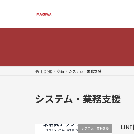
コ
ナ
ン
ビ
テ
ゲ
ン
ー
ツ
シ
へ
ョ
ス
ン
キ
に
ッ
移
プ
動
HOME
商品
システム・業務支援
システム・業務支援
LI
システム・業務支援