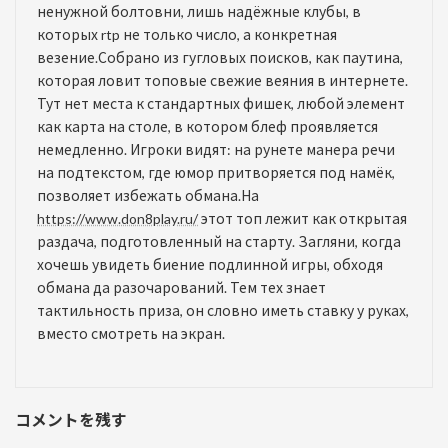
ненужной болтовни, лишь надёжные клубы, в
которых rtp не только число, а конкретная
везение.Собрано из гугловых поисков, как паутина,
которая ловит топовые свежие веяния в интернете.
Тут нет места к стандартных фишек, любой элемент
как карта на столе, в котором блеф проявляется
немедленно. Игроки видят: на рунете манера речи
на подтекстом, где юмор притворяется под намёк,
позволяет избежать обмана.На
https://www.don8play.ru/
этот топ лежит как открытая
раздача, подготовленный на старту. Загляни, когда
хочешь увидеть биение подлинной игры, обходя
обмана да разочарований. Тем тех знает
тактильность приза, он словно иметь ставку у руках,
вместо смотреть на экран.
コメントを残す