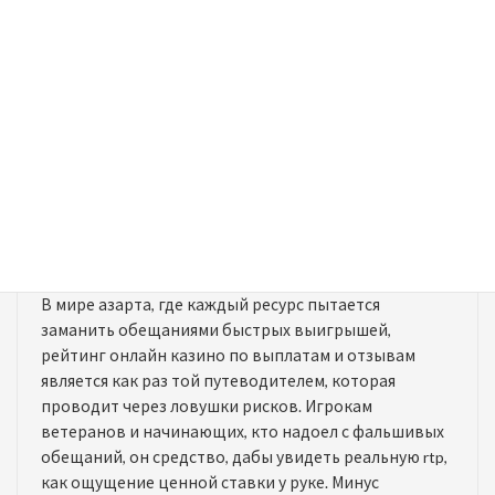
AceSorcerer
より:
2025年12月6日 3:31 AM
https://t.me/s/iGaming_live/4867
PokerPhantom
より:
2026年1月23日 2:21 AM
В мире азарта, где каждый ресурс пытается
заманить обещаниями быстрых выигрышей,
рейтинг онлайн казино по выплатам и отзывам
является как раз той путеводителем, которая
проводит через ловушки рисков. Игрокам
ветеранов и начинающих, кто надоел с фальшивых
обещаний, он средство, дабы увидеть реальную rtp,
как ощущение ценной ставки у руке. Минус