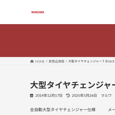
コ
ナ
ン
ビ
テ
ゲ
ン
ー
ツ
シ
へ
ョ
ス
ン
キ
に
ッ
移
プ
動
HOME
新商品情報
大型タイヤチェンジャーＴＢ26
大型タイヤチェンジャ
最
2014年12月17日
2025年5月26日
マルワ
終
更
全自動大型タイヤチェンジャー仕様 メーカ
新