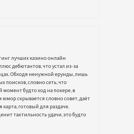
йтинг лучших казино онлайн
люс дебютантов, что устал из-за
льцах. Обходя ненужной ерунды, лишь
х поисков, словно сеть, что
 момент будто ход на покере, в
м юмор скрывается словно совет, даёт
 карта, готовый для раздаче.
енит тактильность удачи, это будто