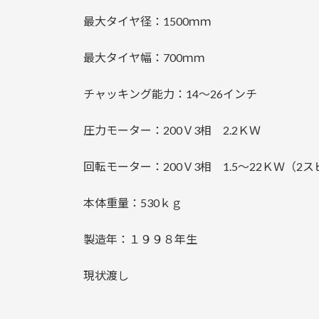
日
時
最大タイヤ径：1500ｍｍ
:
最大タイヤ幅：700ｍｍ
チャッキング能力：14〜26インチ
圧力モーター：200Ｖ3相 2.2ＫＷ
回転モーター：200Ｖ3相 1.5〜22ＫＷ（2
本体重量：530ｋｇ
製造年：１９９８年生
現状渡し