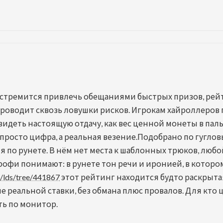
рс стремится привлечь обещаниями быстрых призов, ре
проводит сквозь ловушки рисков. Игрокам хайроллеров п
увидеть настоящую отдачу, как вес ценной монеты в па
просто цифра, а реальная везение.Подобрано по гугловы
 по рунете. В нём нет места к шаблонных трюков, любой
рофи понимают: в рунете тон речи и иронией, в которо
pg/lds/tree/441867
этот рейтинг находится будто раскрытая
 реальной ставки, без обмана плюс провалов. Для кто ц
еть по монитор.