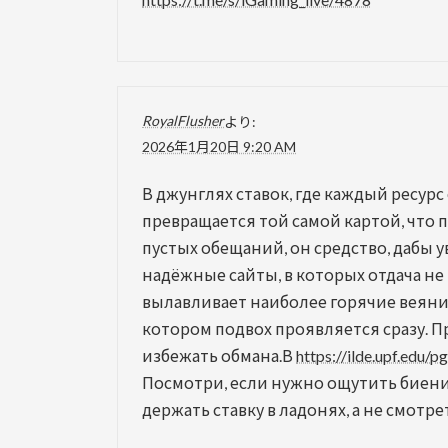
RoyalFlusher
より:
2026年1月20日 9:20 AM
В джунглях ставок, где каждый ресу
превращается той самой картой, что 
пустых обещаний, он средство, дабы 
надёжные сайты, в которых отдача не 
вылавливает наиболее горячие веяния
котором подвох проявляется сразу. П
избежать обмана.В
https://ilde.upf.edu/
Посмотри, если нужно ощутить биение
держать ставку в ладонях, а не смотр