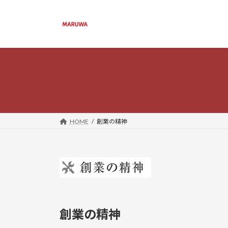
コ
ナ
ン
ビ
テ
ゲ
ン
ー
ツ
シ
へ
ョ
ス
ン
キ
に
ッ
移
プ
動
HOME
創業の精神
創業の精神