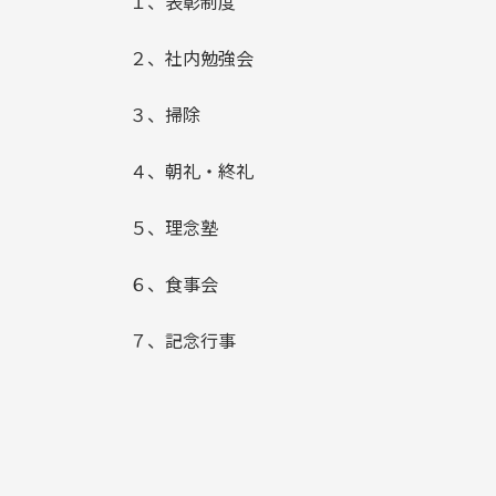
１、表彰制度
２、社内勉強会
３、掃除
４、朝礼・終礼
５、理念塾
６、食事会
７、記念行事