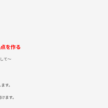
点を作る
指して～
します。
続けます。