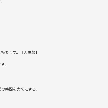
す。
。
を持ちます。【人生観】
する。
涯の時間を大切にする。