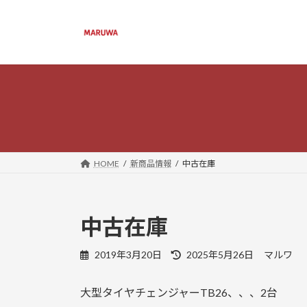
コ
ナ
ン
ビ
テ
ゲ
ン
ー
ツ
シ
へ
ョ
ス
ン
キ
に
ッ
移
プ
動
HOME
新商品情報
中古在庫
中古在庫
最
2019年3月20日
2025年5月26日
マルワ
終
更
大型タイヤチェンジャーTB26、、、2台
新