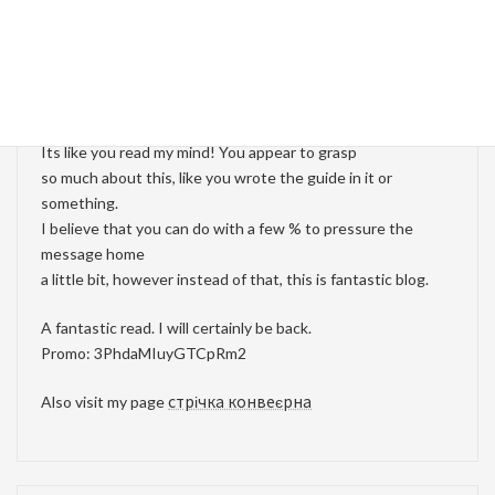
стрічка конвеєрна
より:
2026年7月27日 4:42 AM
Its like you read my mind! You appear to grasp
so much about this, like you wrote the guide in it or
something.
I believe that you can do with a few % to pressure the
message home
a little bit, however instead of that, this is fantastic blog.
A fantastic read. I will certainly be back.
Promo: 3PhdaMIuyGTCpRm2
Also visit my page
стрічка конвеєрна