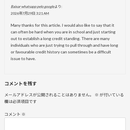
Baixar whatsapp pelo google
より:
2026年7月29日 3:21 AM
Many thanks for this article. I would also like to say that it
can often be hard when you are in school and just starting
out to establish a long credit standing. There are many
individuals who are just trying to pull through and have long
or favourable credit history can sometimes be a difficult
issue to have.
コメントを残す
メールアドレスが公開されることはありません。
※
が付いている
欄は必須項目です
コメント
※