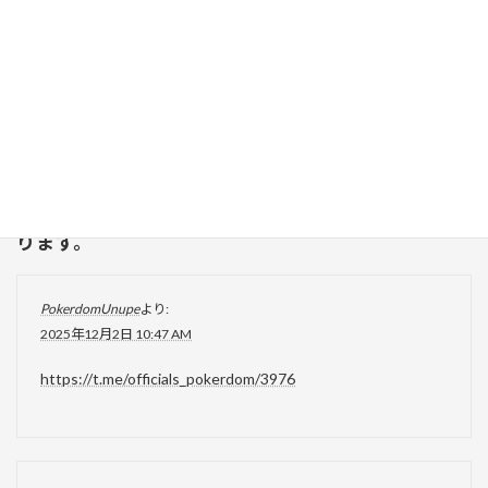
輸入元：プリーマタイヤサプライズ（元パングタイヤサプライ
ズ）
使用：モニター付き、データ入力：半自動、
新商品情報
カテゴリー
“
ホイールバランサー
” に対して3件のコメントがあ
ります。
PokerdomUnupe
より:
2025年12月2日 10:47 AM
https://t.me/officials_pokerdom/3976