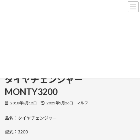
コ
ナ
ン
ビ
テ
ゲ
ン
ー
ツ
シ
へ
ョ
新商品情報
ス
ン
キ
に
ッ
移
プ
動
HOME
新商品情報
タイヤチェンジャーMONTY3200
タイヤチェンジャー
MONTY3200
最
2018年6月12日
2025年5月26日
マルワ
終
更
品名：タイヤチェンジャー
新
日
時
型式：3200
: